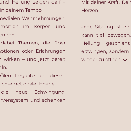
und Heilung zeigen darf –
Mit deiner Kraft. De
d in deinem Tempo.
Herzen.
 medialen Wahrnehmungen,
rmonien im Körper- und
Jede Sitzung ist ei
kennen.
kann tief bewegen, 
 dabei Themen, die über
Heilung geschieh
motionen oder Erfahrungen
erzwingen, sondern w
 wirken – und jetzt bereit
wieder zu öffnen. 🤍
eln.
 Ölen begleite ich diesen
lich-emotionaler Ebene.
 die neue Schwingung,
ervensystem und schenken