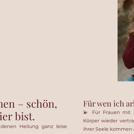
nell -
e & mediale
leitung
en – schön,
Für wen ich ar
er bist.
💫 Für Frauen mit 
Körper wieder vertr
 denen Heilung ganz leise
ihrer Seele kommen