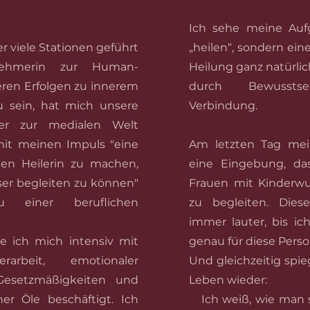
Ich sehe meine Aufg
 viele Stationen geführt
„heilen“, sondern ei
ehmerin zur Human-
Heilung ganz natürli
eren Erfolgen zu innerem
durch Bewussts
u sein, hat mich unsere
Verbindung.
der zur medialen Welt
mit meinen Impuls "eine
Am letzten Tag mei
len Heilerin zu machen,
eine Eingebung, da
er begleiten zu können"
Frauen mit Kinderw
 einer beruflichen
zu begleiten. Die
immer lauter, bis i
 ich mich intensiv mit
genau für diese Pers
rarbeit, emotionaler
Und gleichzeitig spie
n Gesetzmäßigkeiten und
Leben wieder:
her Öle beschäftigt.
Ich
💫
Ich weiß, wie man s