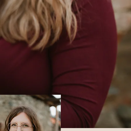
 Seele wieder
cken!"
Corinna Schnell