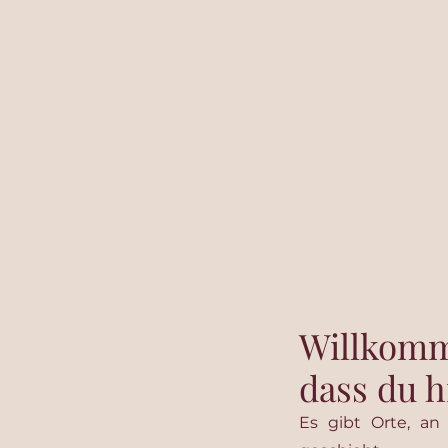
Corinna Sch
energetisch
Familienbeg
Willkomm
dass du hi
Es gibt Orte, an