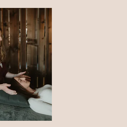
Du darfst ein
wie du bist – 
dich gerade b
Ich werde dich