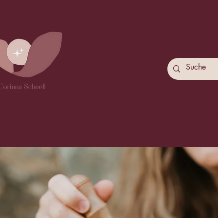
ilienbegleitung
ätherische Öle
Ölbusiness
Produk
"Lass 
deine