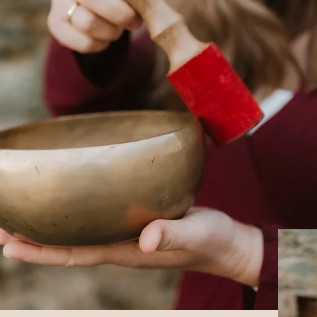
deiner
entde