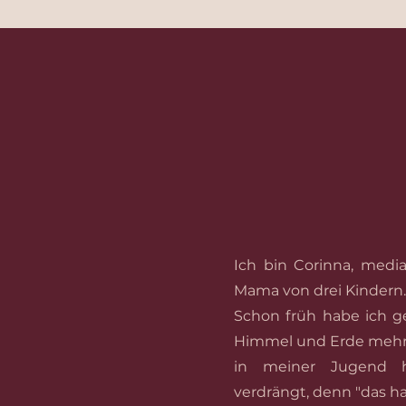
Mein Weg und was
Ich bin Corinna, media
Mama von drei Kindern.
Schon früh habe ich g
Himmel und Erde mehr g
in meiner Jugend h
verdrängt, denn "das h