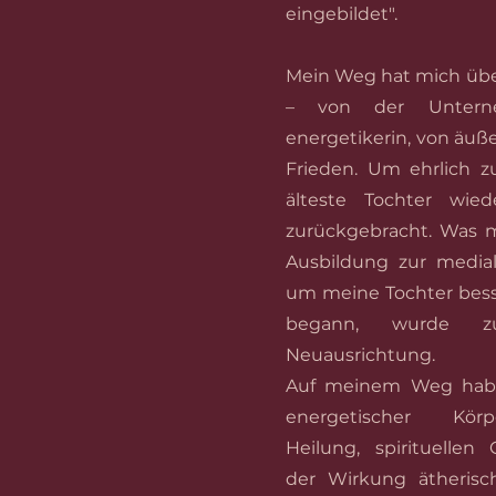
eingebildet".
Mein Weg hat mich über
– von der Untern
energetikerin, von äuß
Frieden. Um ehrlich z
älteste Tochter wie
zurückgebracht. Was 
Ausbildung zur media
um meine Tochter bess
begann, wurde zu
Neuausrichtung.
Auf meinem Weg habe
energetischer Körpe
Heilung, spirituelle
der Wirkung ätherisc