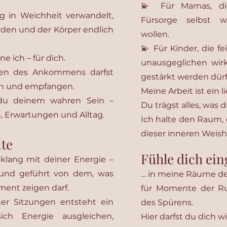
💫 Für Mamas, di
 in Weichheit verwandelt,
Fürsorge selbst 
rden und der Körper endlich
wollen.
💫 Für Kinder, die fe
ne ich – für dich.
unausgeglichen wirk
en des Ankommens darfst
gestärkt werden dürf
len und empfangen.
Meine Arbeit ist ein l
du deinem wahren Sein –
Du trägst alles, was d
n, Erwartungen und Alltag.
Ich halte den Raum, 
dieser inneren Weish
ite
Fühle dich ei
nklang mit deiner Energie –
v und geführt von dem, was
… in meine Räume d
ment zeigen darf.
für Momente der Ru
ner Sitzungen entsteht ein
des Spürens.
ch Energie ausgleichen,
Hier darfst du dich w