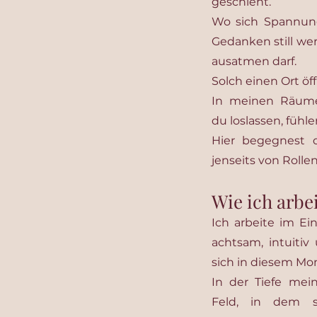
geschieht.
Wo sich Spannung
Gedanken still we
ausatmen darf.
Solch einen Ort öff
In meinen Räum
du loslassen, füh
Hier begegnest 
jenseits von Rolle
Wie ich arbe
Ich arbeite im Ei
achtsam, intuiti
sich in diesem Mo
In der Tiefe mei
Feld, in dem si