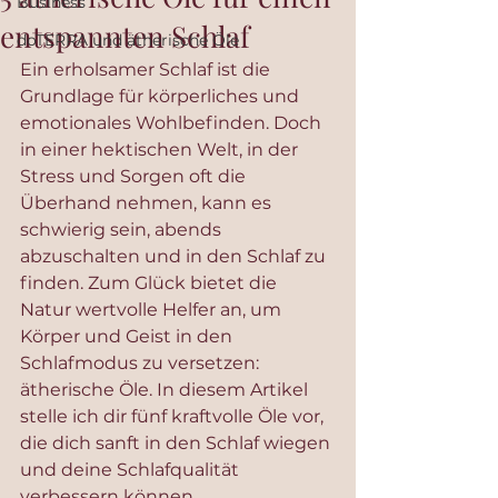
Business
entspannten Schlaf
doTERRA und ätherische Öle
Ein erholsamer Schlaf ist die 
Grundlage für körperliches und 
emotionales Wohlbefinden. Doch 
in einer hektischen Welt, in der 
Stress und Sorgen oft die 
Überhand nehmen, kann es 
schwierig sein, abends 
abzuschalten und in den Schlaf zu 
finden. Zum Glück bietet die 
Natur wertvolle Helfer an, um 
Körper und Geist in den 
Schlafmodus zu versetzen: 
ätherische Öle. In diesem Artikel 
stelle ich dir fünf kraftvolle Öle vor, 
die dich sanft in den Schlaf wiegen 
und deine Schlafqualität 
verbessern können.