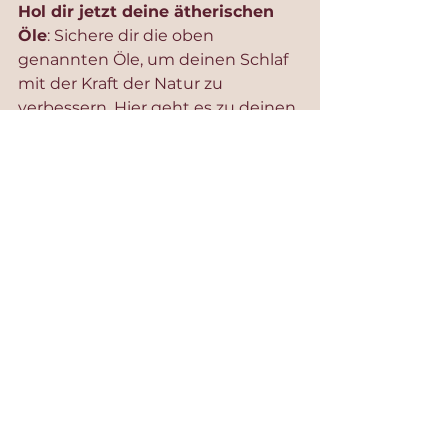
Hol dir jetzt deine ätherischen 
Öle
: Sichere dir die oben 
genannten Öle, um deinen Schlaf 
mit der Kraft der Natur zu 
verbessern. Hier geht es zu deinen 
Einzelölen: 
https://doterra.me/crbiFI
Lass die sanften Düfte dich ins 
Land der Träume begleiten – für 
mehr Ruhe, Ausgeglichenheit und 
erholsame Nächte.
doTERRA und ätherische Öle
Alle ansehen
Aktuelle Beiträge